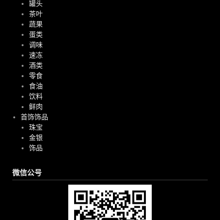
罐头
茶叶
蔬果
蛋类
调味
速冻
酒类
零食
食油
饮料
鲜肉
首饰饰品
珠宝
金银
饰品
微信公号