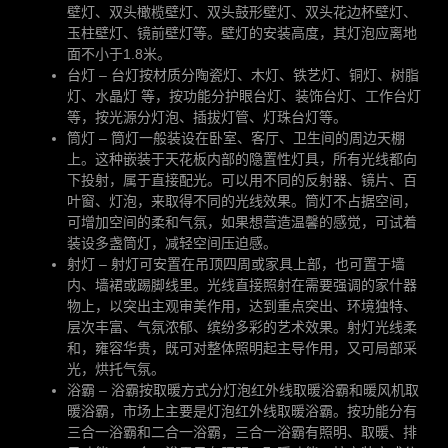
壁灯、双头橄榄壁灯、双头鼓形壁灯、双头花边杯壁灯、
玉柱壁灯、镜前壁灯等。壁灯的安装高度，其灯泡应离地
面不小于1.8米。
台灯 – 台灯按材质分陶瓷灯、木灯、铁艺灯、铜灯、树脂
灯、水晶灯 等，按功能分护眼台灯、装饰台灯、工作台灯
等，按光源分灯泡、插拔灯管、灯珠台灯等。
筒灯 – 筒灯一般装设在卧室、客厅、卫生间的周边天棚
上。这种嵌装于天花板内部的隐置性灯具，所有光线都向
下投射，属于直接配光。可以用不同的反射器、镜片、百
叶窗、灯泡，来取得不同的光线效果。筒灯不占据空间，
可增加空间的柔和气氛，如果想营造温馨的感觉，可试着
装设多盏筒灯，减轻空间压迫感。
射灯 – 射灯可安置在吊顶四周或家具上部，也可置于墙
内、墙裙或踢脚线里。光线直接照射在需要强调的家什器
物上，以突出主观审美作用，达到重点突出、环境独特、
层次丰富、气氛浓郁、缤纷多彩的艺术效果。射灯光线柔
和，雍容华贵，既可对整体照明起主导作用，又可局部采
光，烘托气氛。
浴霸 – 浴霸按取暖方式分灯泡红外线取暖浴霸和暖风机取
暖浴霸，市场上主要是灯泡红外线取暖浴霸。按功能分有
三合一浴霸和二合一浴霸，三合一浴霸有照明、取暖、排