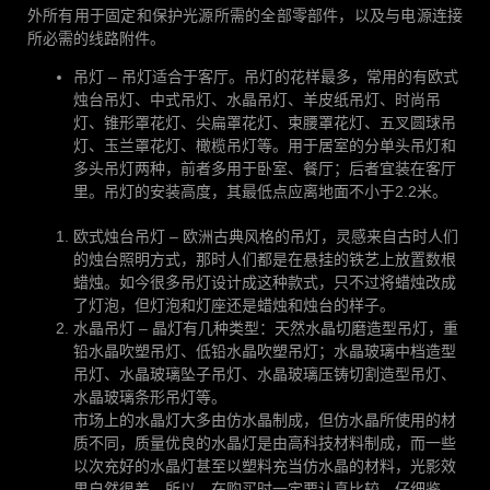
外所有用于固定和保护光源所需的全部零部件，以及与电源连接
所必需的线路附件。
吊灯 – 吊灯适合于客厅。吊灯的花样最多，常用的有欧式
烛台吊灯、中式吊灯、水晶吊灯、羊皮纸吊灯、时尚吊
灯、锥形罩花灯、尖扁罩花灯、束腰罩花灯、五叉圆球吊
灯、玉兰罩花灯、橄榄吊灯等。用于居室的分单头吊灯和
多头吊灯两种，前者多用于卧室、餐厅；后者宜装在客厅
里。吊灯的安装高度，其最低点应离地面不小于2.2米。
欧式烛台吊灯 – 欧洲古典风格的吊灯，灵感来自古时人们
的烛台照明方式，那时人们都是在悬挂的铁艺上放置数根
蜡烛。如今很多吊灯设计成这种款式，只不过将蜡烛改成
了灯泡，但灯泡和灯座还是蜡烛和烛台的样子。
水晶吊灯 – 晶灯有几种类型：天然水晶切磨造型吊灯，重
铅水晶吹塑吊灯、低铅水晶吹塑吊灯；水晶玻璃中档造型
吊灯、水晶玻璃坠子吊灯、水晶玻璃压铸切割造型吊灯、
水晶玻璃条形吊灯等。
市场上的水晶灯大多由仿水晶制成，但仿水晶所使用的材
质不同，质量优良的水晶灯是由高科技材料制成，而一些
以次充好的水晶灯甚至以塑料充当仿水晶的材料，光影效
果自然很差。所以，在购买时一定要认真比较、仔细鉴