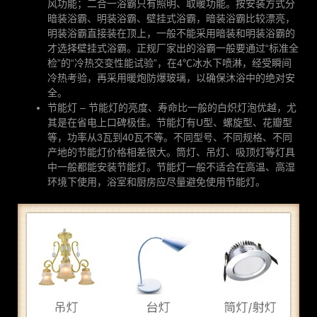
风功能；二合一浴霸只有照明、取暖功能。按安装方式分
暗装浴霸、明装浴霸、壁挂式浴霸，暗装浴霸比较漂亮，
明装浴霸直接装在顶上，一般不能采用暗装和明装浴霸的
才选择壁挂式浴霸。正规厂家出的浴霸一般要通过“标准全
检”的“冷热交变性能试验”，在4℃冰水下喷淋，经受瞬间
冷热考验，再采用暖炮防爆玻璃，以确保沐浴中的绝对安
全。
节能灯 – 节能灯的亮度、寿命比一般的白炽灯泡优越，尤
其是在省电上口碑极佳。节能灯有U型、螺旋型、花瓣型
等，功率从3瓦到40瓦不等。不同型号、不同规格、不同
产地的节能灯价格相差很大。筒灯、吊灯、吸顶灯等灯具
中一般都能安装节能灯。节能灯一般不适合在高温、高湿
环境下使用，浴室和厨房应尽量避免使用节能灯。