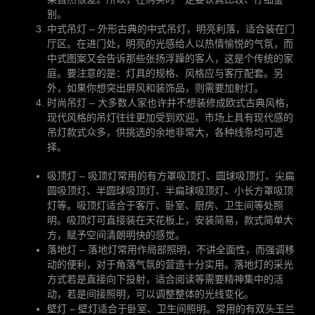
别。
中式吊灯 – 外形古典的中式吊灯，明亮利落，适合装在门
厅区。在进门处，明亮的光感给人以热情愉悦的气氛，而
中式图案又会告诉那些张扬浮躁的客人，这是个传统的家
庭。要注意的是：灯具的规格、风格应与客厅配套。另
外，如果你想突出屏风和装饰品，则需要加射灯。
时尚吊灯 – 大多数人家也许并不想装修成欧式古典风格，
现代风格的吊灯往往更加受到欢迎。市场上具有现代感的
吊灯款式众多，供挑选的余地非常大，各种线条均可选
择。
吸顶灯 – 吸顶灯常用的有方罩吸顶灯、圆球吸顶灯、尖扁
圆吸顶灯、半圆球吸顶灯、半扁球吸顶灯、小长方罩吸顶
灯等。吸顶灯适合于客厅、卧室、厨房、卫生间等处照
明。吸顶灯可直接装在天花板上，安装简易，款式简单大
方，赋予空间清朗明快的感觉。
落地灯 – 落地灯常用作局部照明，不讲全面性，而强调移
动的便利，对于角落气氛的营造十分实用。落地灯的采光
方式若是直接向下投射，适合阅读等需要精神集中的活
动，若是间接照明，可以调整整体的光线变化。
壁灯 – 壁灯适合于卧室、卫生间照明。常用的有双头玉兰