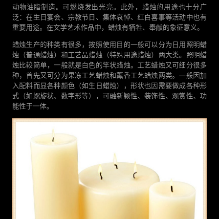
动物油脂制造。可燃烧发出光亮。此外，蜡烛的用途也十分广
泛：在生日宴会、宗教节日、集体哀悼、红白喜事等活动中也有
重要用途。在文学艺术作品中，蜡烛有牺牲、奉献的象征意义。
蜡烛生产的种类有很多，按照使用目的一般可以分为日用照明蜡
烛（普通蜡烛）和工艺品蜡烛（特殊用途蜡烛）两大类。照明蜡
烛比较简单，一般就是白色的竿状蜡烛。工艺蜡烛又可细分很多
种，首先又可分为果冻工艺蜡烛和薰香工艺蜡烛两类。一般因加
入配料而显各种颜色（如生日蜡烛），形状也因需要做成各种形
式（如螺旋状、数字形等），可融新颖性、装饰性、观赏性、功
能性于一体。