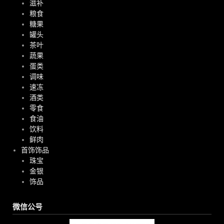
滋补
粮食
糖果
罐头
茶叶
蔬果
蛋类
调味
速冻
酒类
零食
食油
饮料
鲜肉
首饰饰品
珠宝
金银
饰品
微信公号