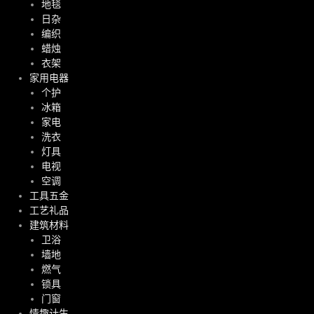
地毯
日杂
编织
蜡烛
衣架
家用电器
个护
冰箱
家电
洗衣
灯具
电视
空调
工具五金
工艺礼品
建筑材料
卫浴
墙地
燃气
锁具
门窗
情趣计生