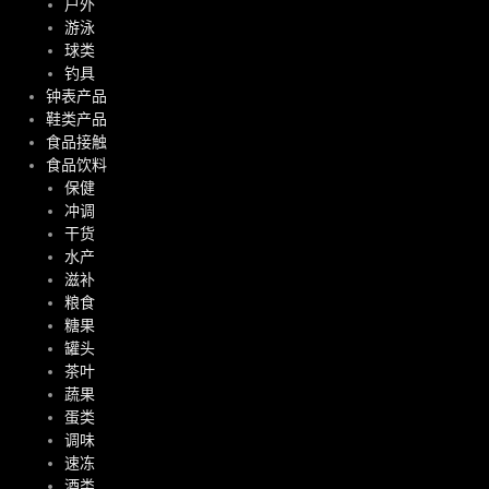
户外
游泳
球类
钓具
钟表产品
鞋类产品
食品接触
食品饮料
保健
冲调
干货
水产
滋补
粮食
糖果
罐头
茶叶
蔬果
蛋类
调味
速冻
酒类