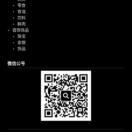
零食
食油
饮料
鲜肉
首饰饰品
珠宝
金银
饰品
微信公号