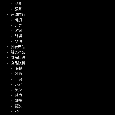
绒毛
运动
运动体育
健身
户外
游泳
球类
钓具
钟表产品
鞋类产品
食品接触
食品饮料
保健
冲调
干货
水产
滋补
粮食
糖果
罐头
茶叶