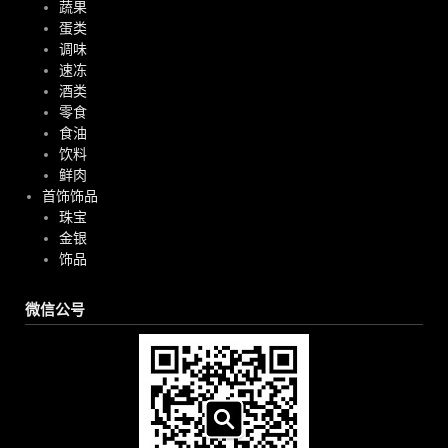
蔬果
蛋类
调味
速冻
酒类
零食
食油
饮料
鲜肉
首饰饰品
珠宝
金银
饰品
微信公号