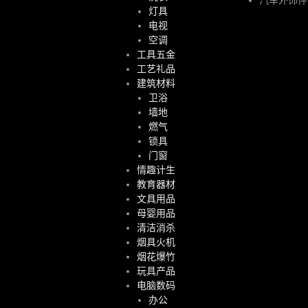
灯具
电视
空调
工具五金
工艺礼品
建筑材料
卫浴
墙地
燃气
锁具
门窗
情趣计生
教育器材
文具用品
母婴用品
清洁消杀
烟具火机
烟花爆竹
玩具产品
电脑数码
办公