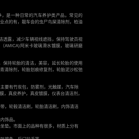
净，是一种日常的汽车养护类产品。常见的
业点的有，靓车会的虫尸鸟屎清除剂，柏油
清洁透露，减少车辆视线遮挡，保持驾驶员视
AMICA)阿米卡玻璃滑水镀膜，玻璃研磨
垢，保持轮胎的清洁，美容，延长轮胎的使用
青清除剂，轮胎划痕修复剂，轮胎泥沙松弛
品主要有竹炭包，防雾剂，光触媒，汽车除
膜，真皮养护，真皮镀膜，仪表台清洁剂，
胶带，轮毂清洁刷，轮胎清洁刷，内饰清洁
车内饰品。
车坐垫。市面上的品种有很多，材质上分有
、防擦条、后门拉手等。