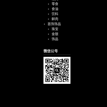
零食
食油
饮料
鲜肉
首饰饰品
珠宝
金银
饰品
微信公号