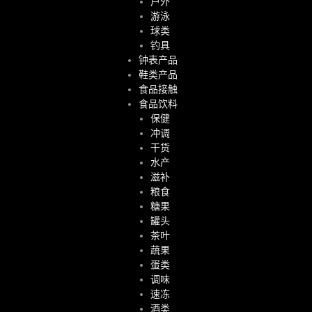
户外
游泳
球类
钓具
钟表产品
鞋类产品
食品接触
食品饮料
保健
冲调
干货
水产
滋补
粮食
糖果
罐头
茶叶
蔬果
蛋类
调味
速冻
酒类