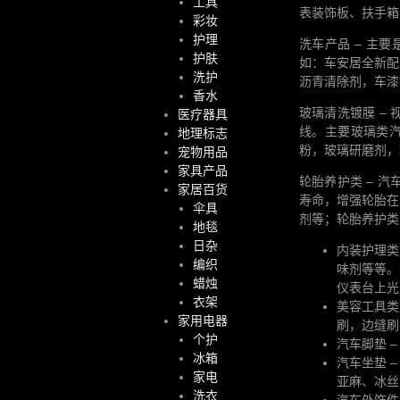
工具
表装饰板、扶手箱
彩妆
护理
洗车产品 – 主
护肤
如：车安居全新配
洗护
沥青清除剂，车漆
香水
玻璃清洗镀膜 –
医疗器具
线。主要玻璃类汽
地理标志
粉，玻璃研磨剂，
宠物用品
家具产品
轮胎养护类 – 
家居百货
寿命，增强轮胎在
伞具
剂等；轮胎养护类
地毯
日杂
内装护理类
编织
味剂等等。
蜡烛
仪表台上光
衣架
美容工具类
家用电器
刷，边缝刷
个护
汽车脚垫 
冰箱
汽车坐垫 
家电
亚麻、冰丝
洗衣
汽车外饰件