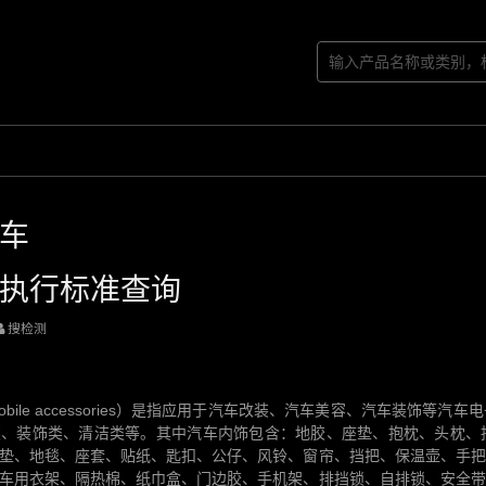
车
执行标准查询
搜检测
mobile accessories）是指应用于汽车改装、汽车美容、汽车装饰
类、装饰类、清洁类等。其中汽车内饰包含：地胶、座垫、抱枕、头枕、
垫、地毯、座套、贴纸、匙扣、公仔、风铃、窗帘、挡把、保温壶、手把
车用衣架、隔热棉、纸巾盒、门边胶、手机架、排挡锁、自排锁、安全带