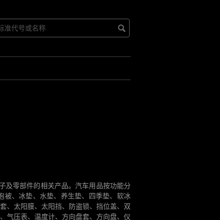
等汽车电子及零部件的相关产品。汽车用品按功能分
抱被、冰垫、水垫、养生垫、四季垫、软冰
套、太阳膜、太阳挡、防盗锁、挡位盖、双
、气压表、温度计、方向盘套、方向盘、仪