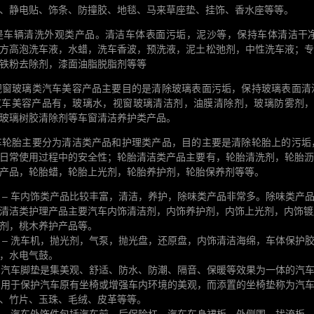
、静电贴、饰条、防撞胶、地毯、马来草座垫、挂饰、香水座等等。
要是车辆清洗外观类产品。清洁车体表面污垢，泥沙等，保持车体清洁干
方高泡洗车液，水蜡，洗车香波，预洗液，泥土松弛剂，中性洗车液；专
铁粉去除剂，漆面油脂脱脂剂等等
 视窗玻璃类汽车美容产品主要目的是清除玻璃表面污垢，保持玻璃表面
车美容产品有，玻璃水，视窗玻璃清洁剂，油膜清除剂，玻璃防雾剂，（
玻璃树胶清除剂等车窗清洁养护类产品。
汽车轮胎主要分为清洁类产品和护理类产品，目的主要是清除轮胎上的污
日常使用过程中的安全性；轮胎清洁类产品主要有，轮胎清洗剂，轮胎沥
产品，轮胎蜡，轮胎上光剂，轮胎养护剂，轮胎保养剂等等。
 – 车内饰类产品比较丰富，清洁，养护，除味类产品非常多。除味类产
清洁类护理产品主要汽车内饰清洁剂，内饰养护剂，内饰上光剂，内饰镀
剂，桃木养护产品等。
 – 洗车机，抛光剂，气泵，抛光盘，还原盘，内饰清洁海绵，车体保护
，水电气鼓。
– 汽车脚垫是集美观、舒适、防水、防潮、隔音、保暖等效果为一体的汽
– 用于保护汽车原有坐椅或增强车内环境的美观，而添置的坐椅垫称为汽
、竹片、玉珠、毛绒、皮革等等。
 – 汽车外饰件包括汽车前、后保险杠、汽车车身裙板、外侧围、扰流板