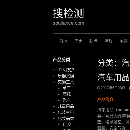
Skip
to
搜检测
content
soujiance.com
首页
关于
标准
法规
案例
产品分类
分类：汽
个人防护
汽车用品
乐器文娱
交通工具
单车
2017年5月28日
摩托
产品简介:
汽车
儿童用品
汽车用品（auto
包装材料
类，可分为保养
化妆品类
垫、按摩腰垫、腰
口腔
面胶、安全气囊、