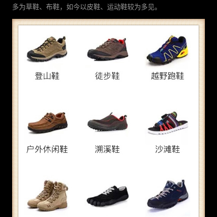
多为草鞋、布鞋，如今以皮鞋、运动鞋较为多见。