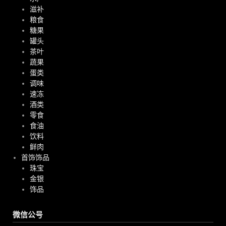
滋补
粮食
糖果
罐头
茶叶
蔬果
蛋类
调味
速冻
酒类
零食
食油
饮料
鲜肉
首饰饰品
珠宝
金银
饰品
微信公号