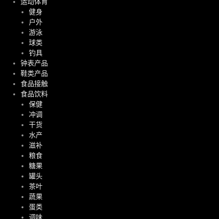
运动体育
健身
户外
游泳
球类
钓具
钟表产品
鞋类产品
食品接触
食品饮料
保健
冲调
干货
水产
滋补
粮食
糖果
罐头
茶叶
蔬果
蛋类
调味