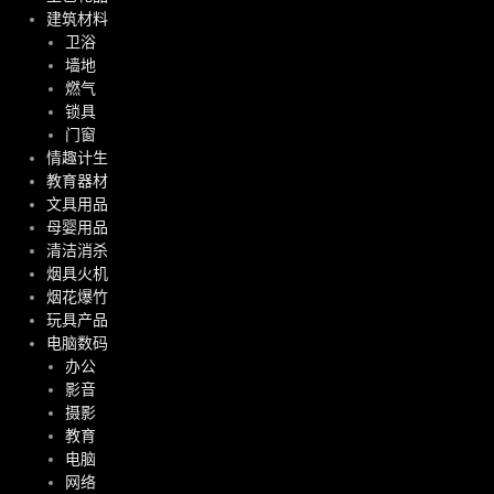
建筑材料
卫浴
墙地
燃气
锁具
门窗
情趣计生
教育器材
文具用品
母婴用品
清洁消杀
烟具火机
烟花爆竹
玩具产品
电脑数码
办公
影音
摄影
教育
电脑
网络