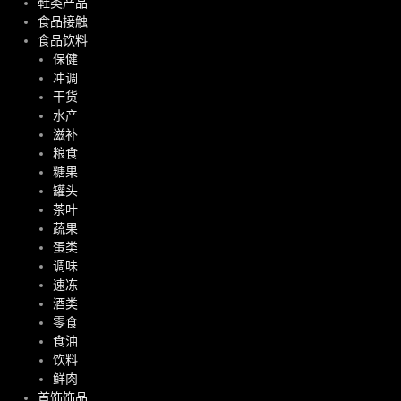
鞋类产品
食品接触
食品饮料
保健
冲调
干货
水产
滋补
粮食
糖果
罐头
茶叶
蔬果
蛋类
调味
速冻
酒类
零食
食油
饮料
鲜肉
首饰饰品